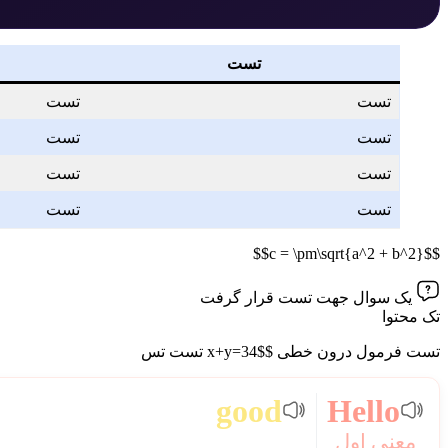
تست
تست
تست
تست
تست
تست
تست
تست
تست
$$c = \pm\sqrt{a^2 + b^2}$$
یک سوال جهت تست قرار گرفت
تک محتوا
تست فرمول درون خطی $x+y=34$ تست تس
good
Hello
معنی اول