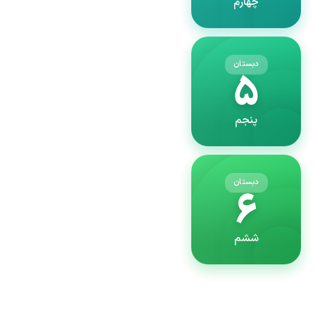
چهارم
دبستان
۵
پنجم
دبستان
۶
ششم