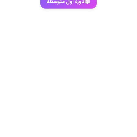
📖
دوره اول متوسطه