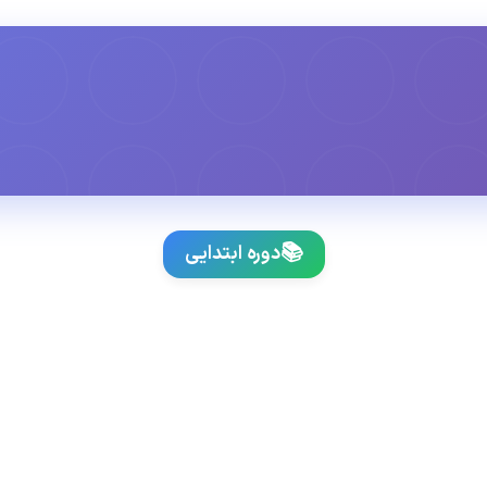
📚
دوره ابتدایی