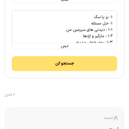
درس
جستجو کن
2 فایل
تست
تست