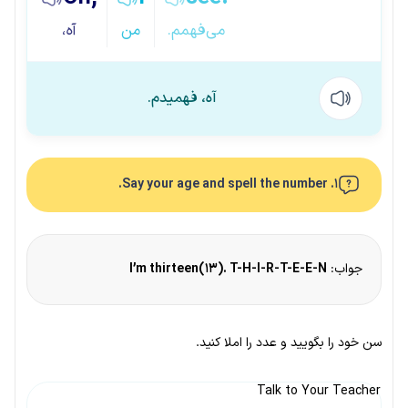
می‌فهمم.
من
آه،
آه، فهمیدم.
1. Say your age and spell the number.
جواب:
I’m thirteen(13). T-H-I-R-T-E-E-N
سن خود را بگویید و عدد را املا کنید.
Talk to Your Teacher