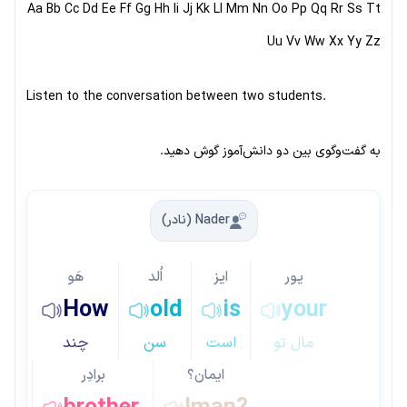
Aa Bb Cc Dd Ee Ff Gg Hh Ii Jj Kk Ll Mm Nn Oo Pp Qq Rr Ss Tt
Uu Vv Ww Xx Yy Zz
Listen to the conversation between two students.
به گفت‌وگوی بین دو دانش‌آموز گوش دهید.
Nader (نادر)
یور
ایز
اُلد
هَو
How
old
is
your
مال تو
است
سن
چند
ایمان؟
برادِر