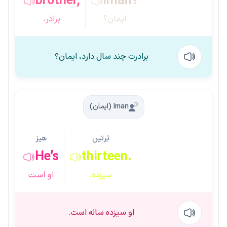
brother,
Iman?
ایمان؟
برادر،
برادرت چند سال دارد، ایمان؟
Iman (ایمان)
ثِرتین
هیز
He’s
thirteen.
سیزده.
او است
او سیزده ساله است.