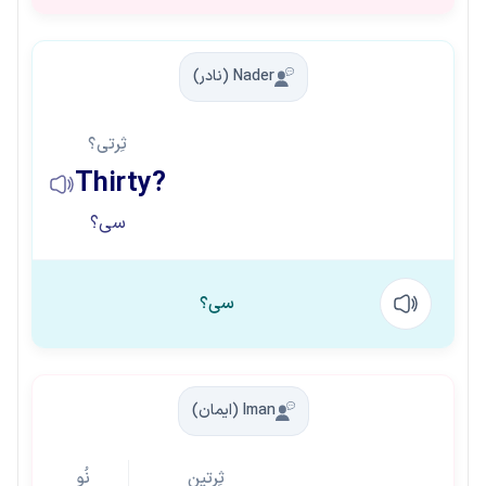
Nader (نادر)
ثِرتی؟
Thirty?
سی؟
سی؟
Iman (ایمان)
ثِرتین
نُو