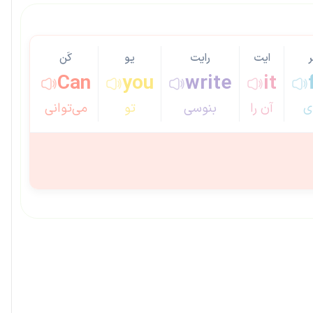
ر
ایت
رایت
یو
کَن
Can
you
write
it
ای
آن را
بنوسی
تو
می‌توانی