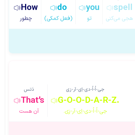
How
do
you
spell
هجی می‌کنی
تو
(فعل کمکی)
چطور
جی-اُ-اُ-دی-اِی-آر-زی
دَتس
That’s
G-O-O-D-A-R-Z.
جی-اُ-اُ-دی-اِی-آر-زی.
آن هست