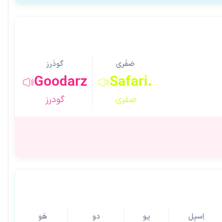
صَفَری
گودَرز
Goodarz
Safari.
صفری.
گودرز
اِسپِل
یو
دو
هَو