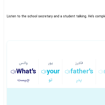
Listen to the school secretary and a student talking. He’s compl
فادِرز
یور
واتس
What’s
your
father’s
پدرِ
تو
چیست