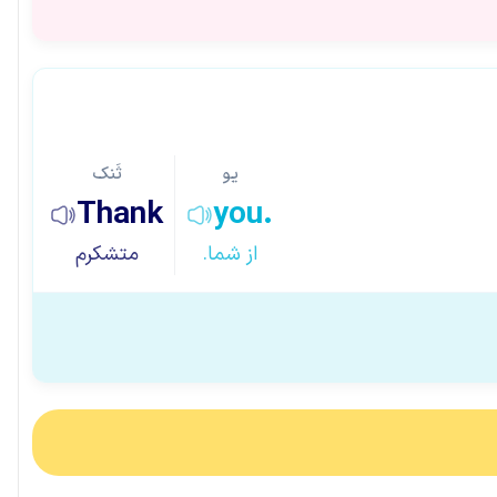
یو
ثَنک
Thank
you.
از شما.
متشکرم