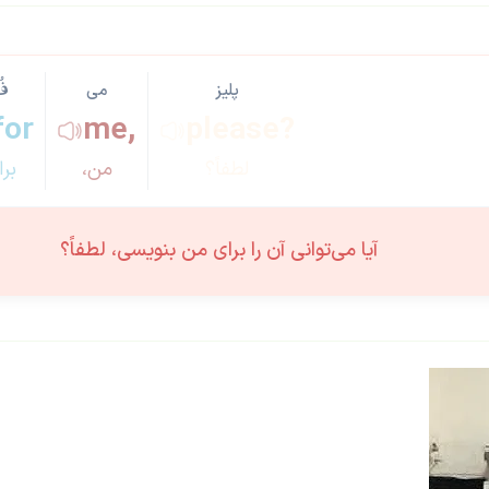
پلیز
می
فُ
for
me,
please?
لطفاً؟
من،
بر
آیا می‌توانی آن را برای من بنویسی، لطفاً؟