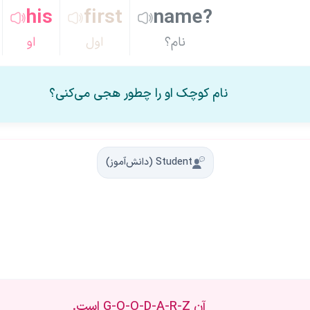
his
first
name?
نام؟
اول
او
نام کوچک او را چطور هجی می‌کنی؟
Student (دانش‌آموز)
آن G-O-O-D-A-R-Z است.