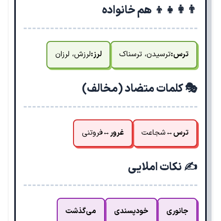
👨‍👩‍👧‍👦 هم خانواده
ترس:
ترسیدن، ترسناک
لرز:
لرزش، لرزان
🎭 کلمات متضاد (مخالف)
ترس
↔
شجاعت
غرور
↔
فروتنی
✍️ نکات املایی
جانوری
خودپسندی
می‌گذشت