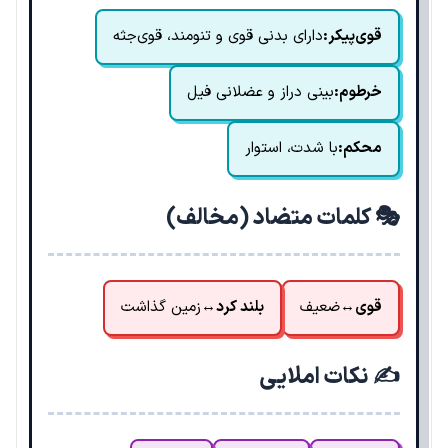
قوی‌پیکر:
دارای بدنی قوی و تنومند، قوی‌جثه
خرطوم:
بینی دراز و عضلانی فیل
محکم:
با شدت، استوار
🎭 کلمات متضاد (مخالف)
قوی
↔
ضعیف
بلند کرد
↔
زمین گذاشت
✍️ نکات املایی