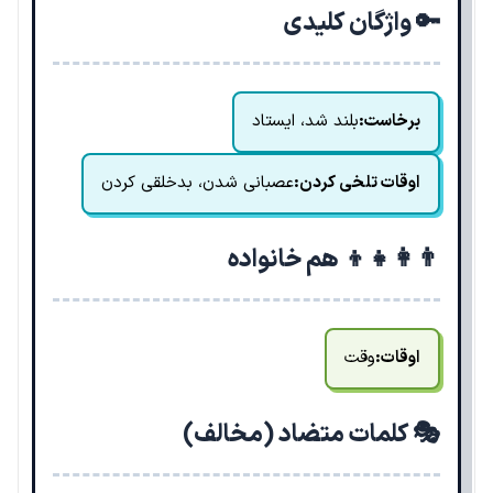
🔑 واژگان کلیدی
برخاست:
بلند شد، ایستاد
اوقات تلخی کردن:
عصبانی شدن، بدخلقی کردن
👨‍👩‍👧‍👦 هم خانواده
اوقات:
وقت
🎭 کلمات متضاد (مخالف)