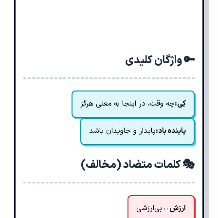
🔑 واژگان کلیدی
کِی:
چه وقت، در اینجا به معنی هرگز
پاینده باد:
پایدار و جاویدان باشد
🎭 کلمات متضاد (مخالف)
ارزش
↔
بی‌ارزشی