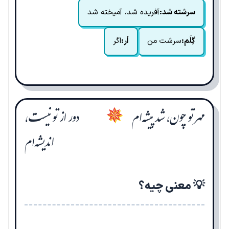
سرشته شد:
آفریده شد، آمیخته شد
گِلَم:
سرشت من
اَر:
اگر
مهر تو چون، شد پیشه‌ام
دور از تو نیست،
✵
اندیشه‌ام
💡 معنی چیه؟