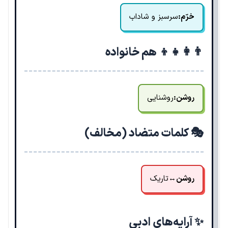
خرّم:
سرسبز و شاداب
👨‍👩‍👧‍👦 هم خانواده
روشن:
روشنایی
🎭 کلمات متضاد (مخالف)
روشن
↔
تاریک
✨ آرایه‌های ادبی