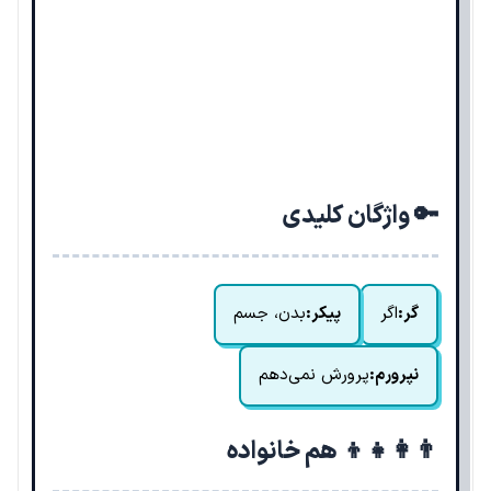
🔑 واژگان کلیدی
گر:
اگر
پیکر:
بدن، جسم
نپرورم:
پرورش نمی‌دهم
👨‍👩‍👧‍👦 هم خانواده