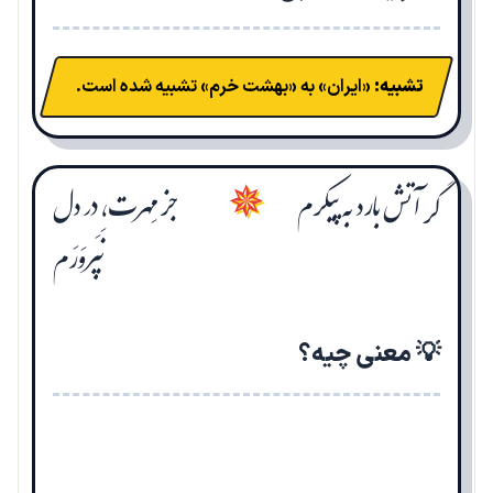
تشبیه:
«ایران» به «بهشت خرم» تشبیه شده است.
گر آتش بارد به پیکرم
جز مِهرت، در دل
✵
نَپَروَرَم
💡 معنی چیه؟