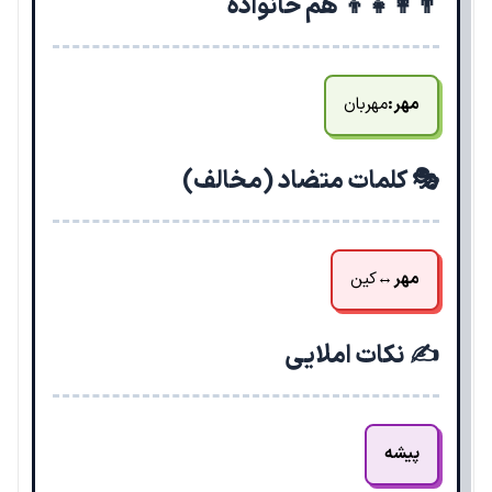
👨‍👩‍👧‍👦 هم خانواده
مهر:
مهربان
🎭 کلمات متضاد (مخالف)
مهر
↔
کین
✍️ نکات املایی
پیشه