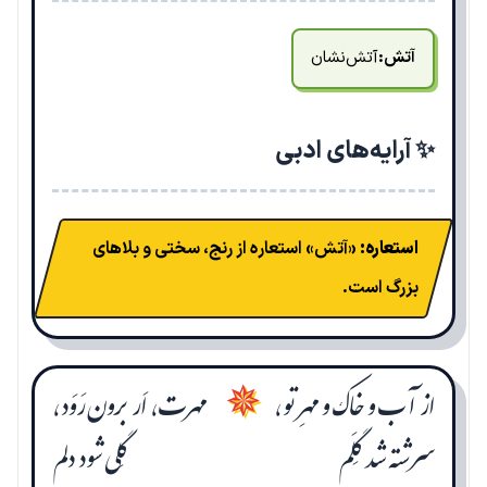
آتش:
آتش‌نشان
✨ آرایه‌های ادبی
استعاره:
«آتش» استعاره از رنج، سختی و بلاهای
بزرگ است.
از آب و خاک و مهرِ تو،
مهرت، اَر برون رَوَد،
✵
سرشته شد گِلَم
گِلی شود دلم