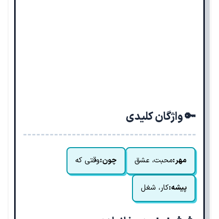
🔑 واژگان کلیدی
مهر:
محبت، عشق
چون:
وقتی که
پیشه:
کار، شغل