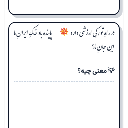
در راهِ تو، کِی ارزشی دارد
پاینده باد خاکِ ایرانِ ما
✵
این جانِ ما؟
💡 معنی چیه؟