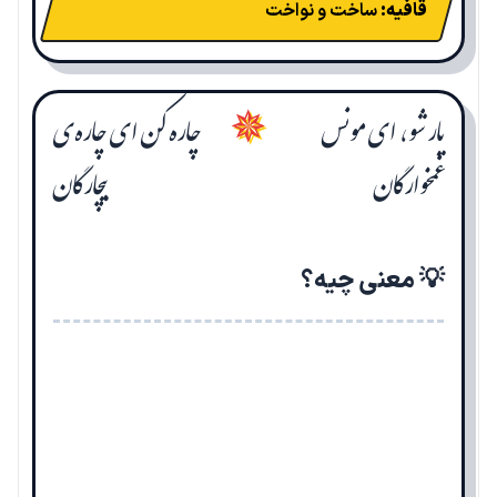
قافیه:
ساخت و نواخت
یار شو، ای مونس
چاره کن ای چاره‌ی
✵
غمخوارگان
بیچارگان
💡 معنی چیه؟