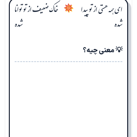
ای همه هستی از تو پیدا
خاک ضعیف از تو توانا
✵
شده
شده
💡 معنی چیه؟