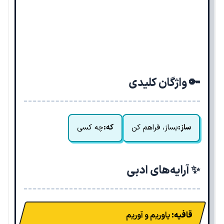
🔑 واژگان کلیدی
ساز:
بساز، فراهم کن
که:
چه کسی
✨ آرایه‌های ادبی
قافیه:
یاوریم و آوریم