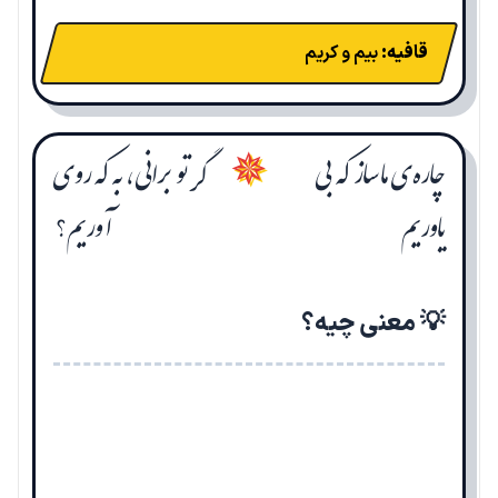
قافیه:
بیم و کریم
چاره‌ی ما ساز که بی
گر تو برانی، به که روی
✵
یاوریم
آوریم؟
💡 معنی چیه؟