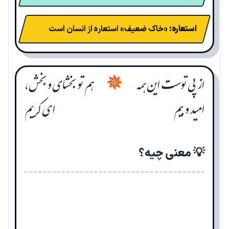
استعاره:
«خاک ضعیف» استعاره از انسان است
از پی توست این همه
هم تو بخشای و بخش،
✵
امید و بیم
ای کریم
💡 معنی چیه؟