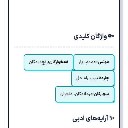
🔑 واژگان کلیدی
مونس:
همدم، یار
غمخوارگان:
رنج‌دیدگان
چاره:
تدبیر، راه حل
بیچارگان:
درماندگان، عاجزان
✨ آرایه‌های ادبی