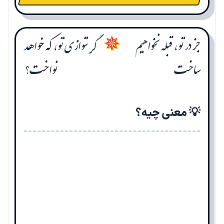
جز در تو، قبله نخواهیم
گر ننوازی تو، که خواهد
✵
ساخت
نواخت؟
💡 معنی چیه؟