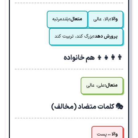
والا:
بالا، عالی
متعال:
بلندمرتبه
پرورش دهد:
بزرگ کند، تربیت کند
👨‍👩‍👧‍👦 هم خانواده
متعال:
علی، عالی
🎭 کلمات متضاد (مخالف)
والا
↔
پست