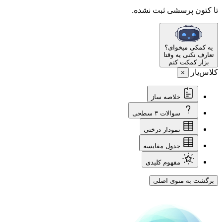
تا کتون پرسشی ثبت نشده.
یه کمکی میخوای؟
تعارف نکنی یه وقتا
بزار کمکت کنم
کلاس‌یار
×
خلاصه ساز
سوالات ۳ سطحی
نمودار درختی
جدول مقایسه
مفهوم کلیدی
برگشت به منوی اصلی