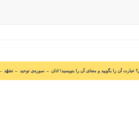
م؟ عبارت آن را بگویید و معنای آن را بنویسید! اذان ← سوره‌ی توحید ← تشهّد ←