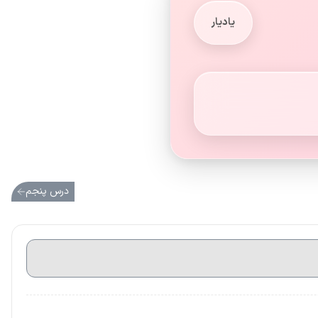
یادیار
درس پنجم