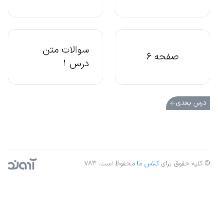
سوالات متن
صفحه 6
درس 1
درس بعدی
© کلیه حقوق برای
کلاس ما
محفوظ است. ۷۸۳
آژانس دیجیتال