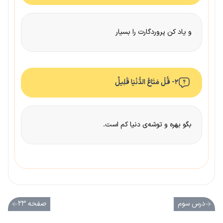
و یاد کن پروردگارت را بسیار
۲- قُلْ مَتَاعُ الدُّنْیَا قَلِیلٌ
بگو بهره و توشه‌ی دنیا کم است.
درس سوم
صفحه ۲۳