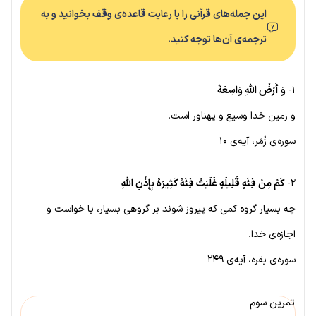
این جمله‌های قرآنی را با رعایت قاعده‌ی وقف بخوانید و به
ترجمه‌ی آن‌ها توجه کنید.
۱-
وَ أَرْضُ اللَّهِ وَاسِعَهٌ
و زمین خدا وسیع و پهناور است.
سوره‌ی زُمَر، آیه‌ی ۱۰
۲-
کَمْ مِنْ فِئَهٍ قَلِیلَهٍ غَلَبَتْ فِئَهً کَثِیرَهً بِإِذْنِ اللَّهِ
چه بسیار گروه کمی که پیروز شوند بر گروهی بسیار، با خواست و
اجازه‌ی خدا.
سوره‌ی بقره، آیه‌ی ۲۴۹
تمرین سوم