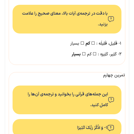
با دقت در ترجمه‌ی آیات بالا، معنای صحیح را علامت
بزنید.
۱- قَلِیل، قَلِیلَه : ☐
کم
☐ بسیار
۲- کَثِیر، کَثِیرَه : ☐ کم ☐
بسیار
تمرین چهارم
این جمله‌های قرآنی را بخوانید و ترجمه‌ی آن‌ها را
کامل کنید.
۱- وَ اذْکُرْ رَبَّکَ کَثِیرًا