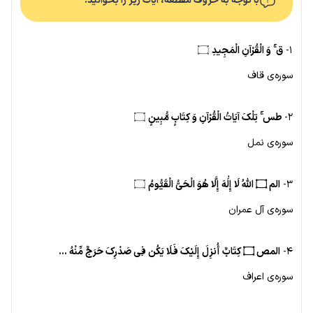
با توجه به حروف مقطّعه، آیات زیر را بخوانید.
۱-
ق ۚ وَ الْقُرْآنِ الْمَجِیدِ
۝
سوره‌ی قاف
۲-
طس ۚ تِلْکَ آیَاتُ الْقُرْآنِ وَ کِتَابٍ مُّبِینٍ
۝
سوره‌ی نمل
۳-
الم ۝ اللَّهُ لَا إِلَٰهَ إِلَّا هُوَ الْحَیُّ الْقَیُّومُ
۝
سوره‌ی آل عمران
۴-
المص ۝ کِتَابٌ أُنزِلَ إِلَیْکَ فَلَا یَکُن فِی صَدْرِکَ حَرَجٌ مِّنْهُ …
سوره‌ی اعراف