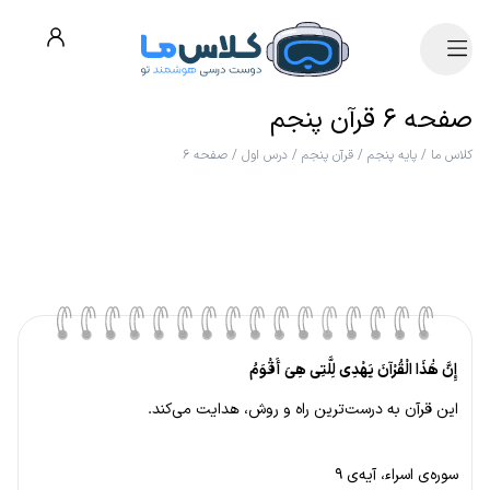
صفحه ۶ قرآن پنجم
کلاس ما
/
پایه پنجم
/
قرآن پنجم
/
درس اول
/
صفحه ۶
إِنَّ هَٰذَا الْقُرْآنَ یَهْدِی لِلَّتِی هِیَ أَقْوَمُ
این قرآن به درست‌ترین راه و روش، هدایت می‌کند.
سوره‌ی اسراء، آیه‌ی ۹