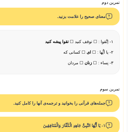
تمرین دوم
معنای صحیح را علامت بزنید.
۱- اِتَّقوا : ☐ توقف کنید ☐
تقوا پیشه کنید
۲- یا اَیُّها : ☐
ای
☐ کسانی که
۳- نِساء : ☐
زنان
☐ مردان
تمرین سوم
جمله‌های قرآنی را بخوانید و ترجمه‌ی آنها را کامل کنید.
۱- یَا أَیُّهَا النَّبِیُّ جَاهِدِ الْکُفَّارَ وَالْمُنَافِقِینَ