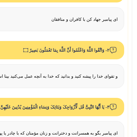
ای پیامبر جهاد کن با کافران و منافقان
۲- وَاتَّقُوا اللَّهَ وَاعْلَمُوا أَنَّ اللَّهَ بِمَا تَعْمَلُونَ بَصِیرٌ ۝
و تقوای خدا را پیشه کنید و بدانید که خدا به آنچه عمل می‌کنید بینا 
۳- یَا أَیُّهَا النَّبِیُّ قُل لِّأَزْوَاجِکَ وَبَنَاتِکَ وَنِسَاءِ الْمُؤْمِنِینَ یُدْنِینَ عَلَیْهِنَّ مِن جَلَابِیبِهِنَّ
ای پیامبر بگو به همسرانت و دخترانت و زنان مؤمنان که با چادر یا پ