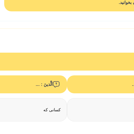
بخوانید.
…
اَلَّذینَ : …
کسانی که