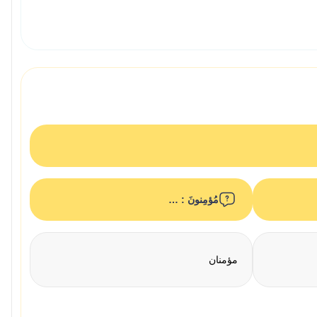
مُؤمِنونَ : …
مؤمنان