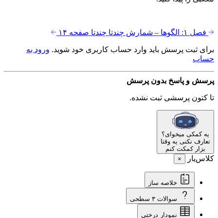
فصل ۱: الگوها – شمارش چندتا چندتا
صفحه ۱۴
برای ثبت پرسش باید وارد حساب کاربری خود شوید.
ورود به
حساب
پرسش و پاسخ
بدون پرسش
تا کتون پرسشی ثبت نشده.
یه کمکی میخوای؟
تعارف نکنی یه وقتا
بزار کمکت کنم
کلاس‌یار
×
خلاصه ساز
سوالات ۳ سطحی
نمودار درختی