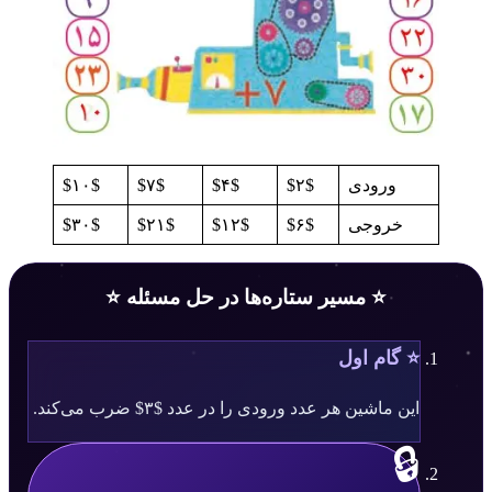
ورودی
$۲$
$۴$
$۷$
$۱۰$
خروجی
$۶$
$۱۲$
$۲۱$
$۳۰$
⭐ مسیر ستاره‌ها در حل مسئله ⭐
⭐ گام اول
این ماشین هر عدد ورودی را در عدد $۳$ ضرب می‌کند.
🔒