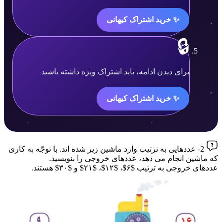
قفل
✨ خرید اشتراک کیهانی
شده
است.
🔒
محتوا
برای دیدن ادامه، باید اشتراک ویژه داشته باشید
قفل
✨ خرید اشتراک کیهانی
شده
است.
2- عددهایی به ترتیب وارد ماشین زیر شده اند. با توجّه به کاری
که ماشین انجام می دهد، عددهای خروجی را بنویسید.
عددهای خروجی به ترتیب $۶$، $۱۲$، $۲۱$ و $۳۰$ هستند.