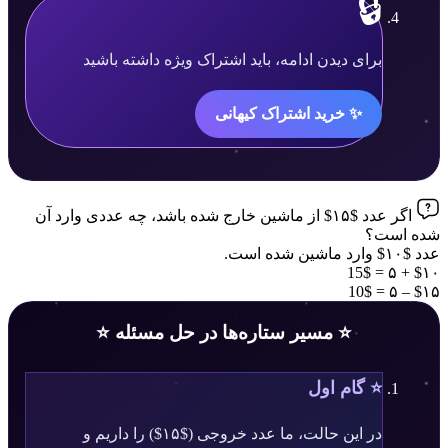
🔒
محتوا
برای دیدن ادامه، باید اشتراک ویژه داشته باشید
قفل
✨ خرید اشتراک کیهانی
شده
است.
اگر عدد $۱۵$ از ماشین خارج شده باشد، چه عددی وارد آن
شده است؟
عدد $۱۰$ وارد ماشین شده است.
$۱۰ + ۵ = 15$
$۱۵ – ۵ = 10$
⭐ مسیر ستاره‌ها در حل مسئله ⭐
⭐ گام اول
در این حالت، ما عدد خروجی ($۱۵$) را داریم و