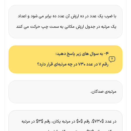
با ضرب یک عدد در ده ارزش آن عدد ده برابر می شود و اعداد
یک مرتبه در جدول ارزش مکانی به سمت چپ حرکت می کنند
۴- به سوال های زیر پاسخ دهید:
رقم ۷ در عدد ۷۳۰ در چه مرتبه‌ای قرار دارد؟
مرتبه‌ی صدگان.
در عدد $۷۳۰$، رقم $۰$ در مرتبه یکان، رقم $۳$ در مرتبه