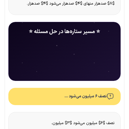
$۸$ صدهزار منهای $۴$ صدهزار می‌شود $۴$ صدهزار.
⭐ مسیر ستاره‌ها در حل مسئله ⭐
نصف ۶ میلیون می‌شود …
نصف $۶$ میلیون می‌شود $۳$ میلیون.