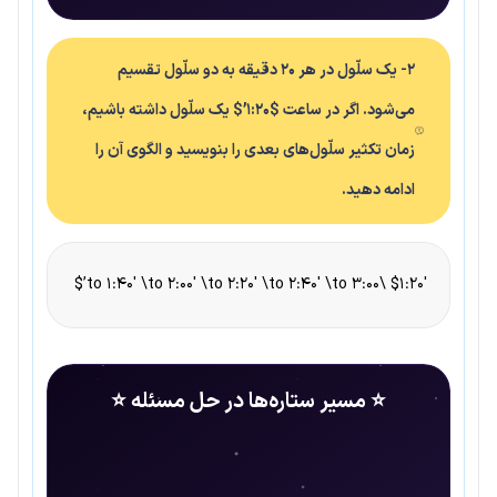
2- یک سلّول در هر ۲۰ دقیقه به دو سلّول تقسیم
می‌شود. اگر در ساعت $۱:۲۰’$ یک سلّول داشته باشیم،
زمان تکثیر سلّول‌های بعدی را بنویسید و الگوی آن را
ادامه دهید.
$۱:۲۰′ \to 1:40′ \to 2:00′ \to 2:20′ \to 2:40′ \to 3:00’$
⭐ مسیر ستاره‌ها در حل مسئله ⭐