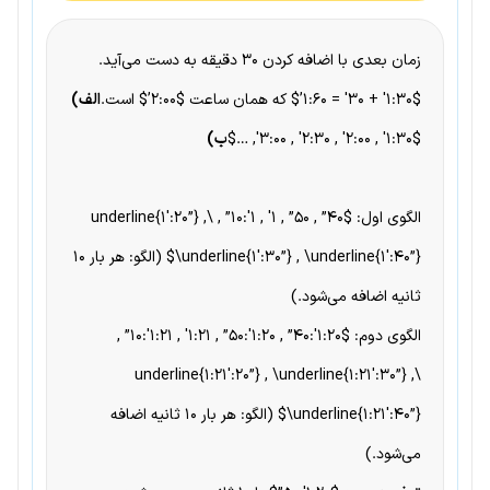
زمان بعدی با اضافه کردن ۳۰ دقیقه به دست می‌آید.
$۱:۳۰′ + ۳۰′ = 1:۶۰’$ که همان ساعت $۲:۰۰’$ است.
الف)
$۱:۳۰′ , ۲:۰۰′ , ۲:۳۰′ , ۳:۰۰′, …$
ب)
الگوی اول: $۴۰” , ۵۰” , ۱′ , ۱′:۱۰” , \underline{1′:20”} ,
\underline{1′:30”} , \underline{1′:40”}$ (الگو: هر بار ۱۰
ثانیه اضافه می‌شود.)
الگوی دوم: $۱:۲۰′:۴۰” , ۱:۲۰′:۵۰” , ۱:۲۱′ , ۱:۲۱′:۱۰” ,
\underline{1:21′:20”} , \underline{1:21′:30”} ,
\underline{1:21′:40”}$ (الگو: هر بار ۱۰ ثانیه اضافه
می‌شود.)