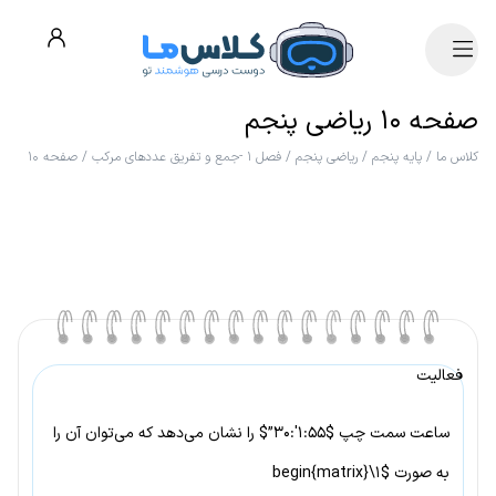
صفحه ۱۰ ریاضی پنجم
کلاس ما
/
پایه پنجم
/
ریاضی پنجم
/
فصل ۱ -جمع و تفریق عددهای مرکب
/
صفحه ۱۰
فعالیت
ساعت سمت چپ $۱:۵۵′:۳۰”$ را نشان می‌دهد که می‌توان آن را
به صورت $۱\begin{matrix}