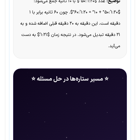
توضیح:
عدد $۱:۲۰′:۵۰”$ با ۱۰ ثانیه جمع می‌شود:
$۱:۲۰′:۵۰” + ۱۰” = 1:۲۰′:۶۰”$. چون ۶۰ ثانیه برابر با ۱
دقیقه است، این دقیقه به ۲۰ دقیقه قبلی اضافه شده و به
۲۱ دقیقه تبدیل می‌شود. در نتیجه زمان $۱:۲۱’$ به دست
می‌آید.
⭐ مسیر ستاره‌ها در حل مسئله ⭐