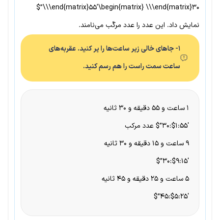
\\\end{matrix}55’\begin{matrix} \\\end{matrix}30”$
نمایش داد. این عدد را عدد مرکّب می‌نامند.
1- جاهای خالی زیر ساعت‌ها را پر کنید. عقربه‌های
ساعت سمت راست را هم رسم کنید.
۱ ساعت و ۵۵ دقیقه و ۳۰ ثانیه
$۱:۵۵′:۳۰”$ عدد مرکب
۹ ساعت و ۱۵ دقیقه و ۳۰ ثانیه
$۹:۱۵′:۳۰”$
۵ ساعت و ۲۵ دقیقه و ۴۵ ثانیه
$۵:۲۵′:۴۵”$