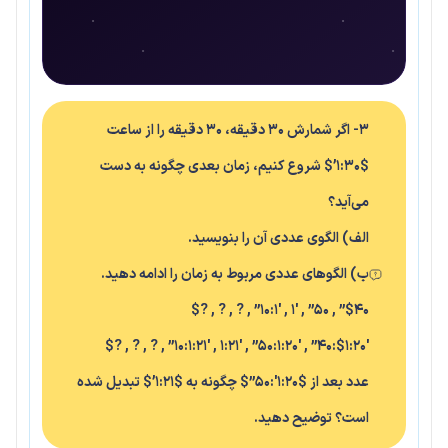
3- اگر شمارش ۳۰ دقیقه، ۳۰ دقیقه را از ساعت
$۱:۳۰’$ شروع کنیم، زمان بعدی چگونه به دست
می‌آید؟
الف) الگوی عددی آن را بنویسید.
ب) الگوهای عددی مربوط به زمان را ادامه دهید.
$۴۰” , ۵۰” , ۱′ , ۱′:۱۰” , ? , ? , ?$
$۱:۲۰′:۴۰” , ۱:۲۰′:۵۰” , ۱:۲۱′ , ۱:۲۱′:۱۰” , ? , ? , ?$
عدد بعد از $۱:۲۰′:۵۰”$ چگونه به $۱:۲۱’$ تبدیل شده
است؟ توضیح دهید.