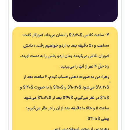
4- ساعت کلاس $۸:۲۰’$ را نشان می‌داد. آموزگار گفت:
«ساعت و ۵۰ دقیقه بعد به اردو خواهیم رفت.» دانش
آموزان تلاش می‌کردند زمان اردو رفتن را به دست آورند.
راه حلّ ۴ نفر از آنها را می‌بینید.
زهرا: من به صورت ذهنی حساب کردم. ۲ ساعت بعد از
$۸:۲۰’$ می‌شود $۱۰:۲۰’$ و $۵۰’$ را به صورت $۴۰’$ و
$۱۰’$ در نظر می‌گیرم. $۴۰’$ بعد از $۱۰:۲۰’$ می‌شود
ساعت ۱۱ و حالا ۱۰ دقیقه بعد از آن را در نظر می‌گیرم؛
یعنی $۱۱:۱۰’$.
زهره: من از محور استفاده می‌کنم.