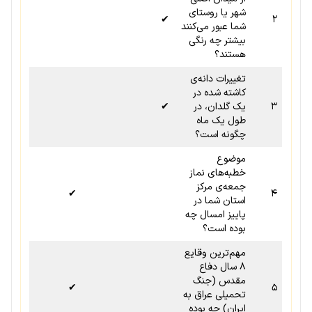
شهر یا روستای
✔
۲
شما عبور می‌کنند
بیشتر چه رنگی
هستند؟
تغییرات دانه‌ی
کاشته شده در
۳
یک گلدان، در
✔
طول یک ماه
چگونه است؟
موضوع
خطبه‌های نماز
جمعه‌ی مرکز
✔
۴
استان شما در
پاییز امسال چه
بوده است؟
مهم‌ترین وقایع
۸ سال دفاع
مقدس (جنگ
✔
۵
تحمیلی عراق به
ایران) چه بوده