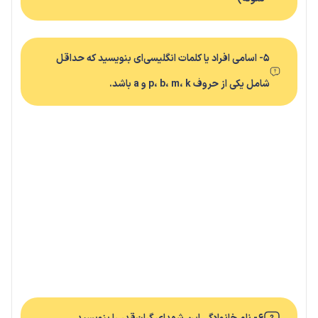
۵- اسامی افراد یا کلمات انگلیسی‌ای بنویسید که حداقل
شامل یکی از حروف p، b، m، k و a باشد.