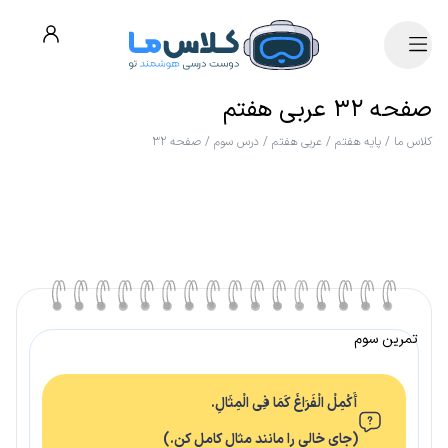
صفحه ۳۲ عربی هفتم
کلاس ما
/
پایه هفتم
/
عربی هفتم
/
درس سوم
/
صفحه ۳۲
تمرین سوم
أَکْمِلْ الْفَرَاغَ کَمَا فِی الْمِثَالِ.
(جای خالی را مانند مثال کامل کن.)