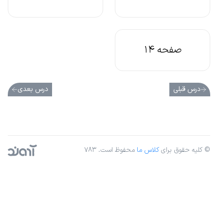
صفحه 14
درس قبلی
درس بعدی
© کلیه حقوق برای
کلاس ما
محفوظ است. ۷۸۳
آژانس دیجیتال