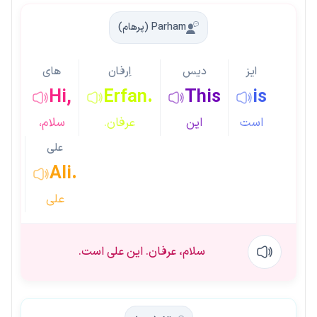
Parham (پرهام)
ایز
دیس
اِرفان
های
Hi,
Erfan.
This
is
است
این
عرفان.
سلام،
علی
Ali.
علی
سلام، عرفان. این علی است.