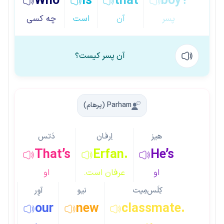
Who
is
that
boy?
پسر
آن
است
چه کسی
آن پسر کیست؟
Parham (پرهام)
هیز
اِرفان
دَتس
That’s
Erfan.
He’s
او
عرفان است.
او
کِلَس‌مِیت
نیو
آوِر
our
new
classmate.