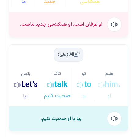
همکلاسی
جدید
ما
او عرفان است. او همکلاسی جدید ماست.
Ali (علی)
هیم
تو
تاک
لِتس
Let’s
talk
to
him.
او
با
صحبت کنیم
بیا
بیا با او صحبت کنیم.