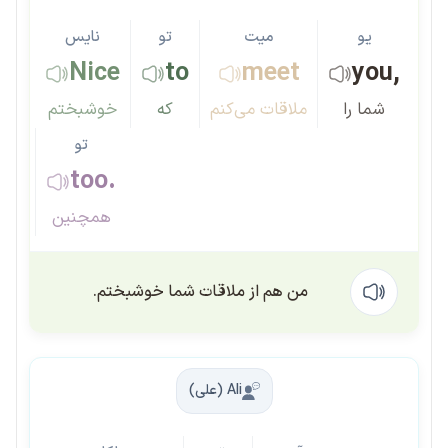
یو
میت
تو
نایس
Nice
to
meet
you,
شما را
ملاقات می‌کنم
که
خوشبختم
تو
too.
همچنین
من هم از ملاقات شما خوشبختم.
Ali (علی)