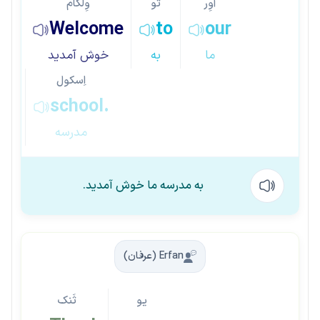
آوِر
تو
وِلکام
Welcome
to
our
ما
به
خوش آمدید
اِسکول
school.
مدرسه
به مدرسه ما خوش آمدید.
Erfan (عرفان)
یو
ثَنک