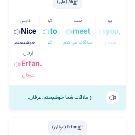
Ali (علی)
یو
میت
تو
نایس
Nice
to
meet
you,
شما را
ملاقات می‌کنم
که
خوشبختم
اِرفان
Erfan.
عرفان
از ملاقات شما خوشبختم، عرفان.
Erfan (عرفان)