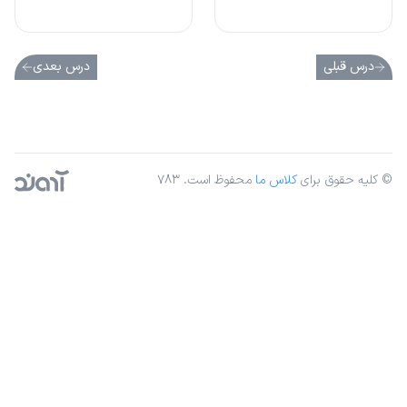
درس قبلی
درس بعدی
© کلیه حقوق برای
کلاس ما
محفوظ است. ۷۸۳
آژانس دیجیتال