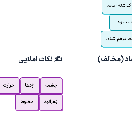
 گذاشته است.
 به زهر.
ه، درهم شده.
اد (مخالف)
✍️ نکات املایی
چشمه
اژدها
حرارت
زهرآلود
مخلوط