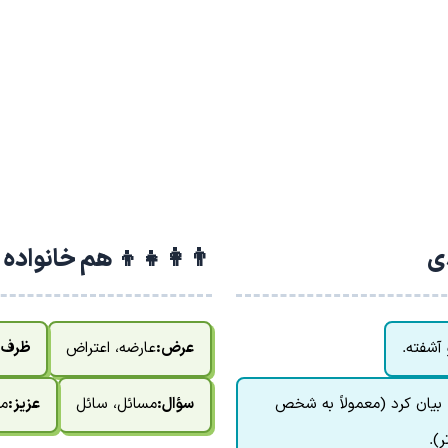
دی
👨‍👩‍👧‍👦 هم خانواده
 آشفته.
عرض:
عارضه، اعتراض
ظرف:
بیان کرد (معمولاً به شخص
سؤال:
مسائل، سائل
عزیز:
مع
ر).