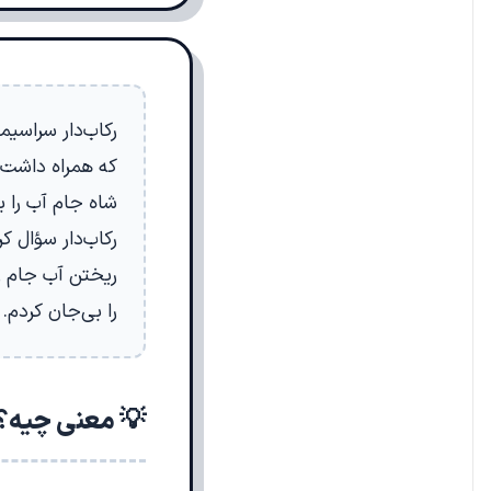
رکاب‌دار سراسیم
که همراه داشت ب
شاه جام آب را ب
رکاب‌دار سؤال 
ریختن آب جام را
را بی‌جان کردم
💡 معنی چیه؟