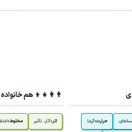
دی
👨‍👩‍👧‍👦 هم خانواده
انه‌ای.
حرارت:
گرما.
اثر:
آثار، تأثیر
مخلوط:
اختل