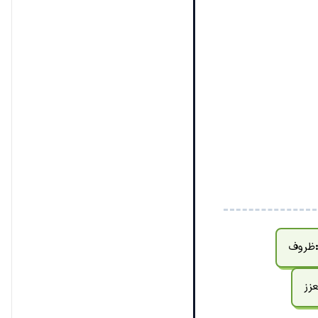
ظروف
زز