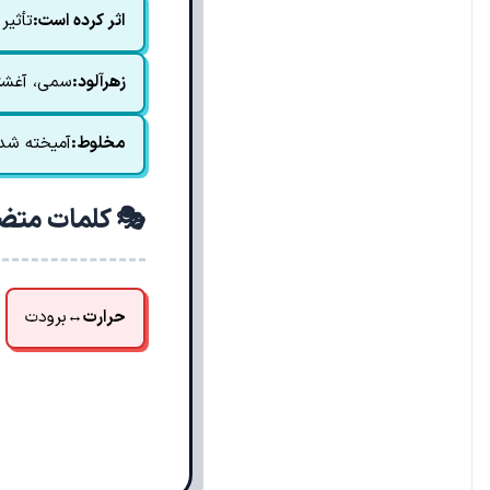
اثر کرده است:
تأثیر
زهرآلود:
سمی، آغشته
مخلوط:
آمیخته شد
🎭 کلمات متض
حرارت
↔
برودت