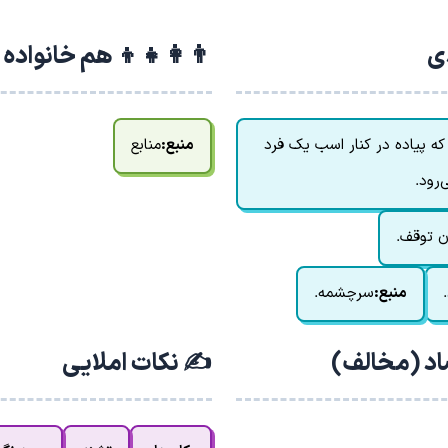
دی
👨‍👩‍👧‍👦 هم خانواده
ه پیاده در کنار اسب یک فرد
منبع:
منابع
‌رود.
ن توقف.
منبع:
سرچشمه.
اد (مخالف)
✍️ نکات املایی