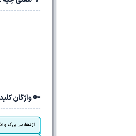
🔑 واژگان کلی
اژدها:
مار بزرگ و افس