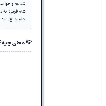
شست و خواست ک
شاه فرمود که من
جام جمع شود، ندا
💡 معنی چیه؟