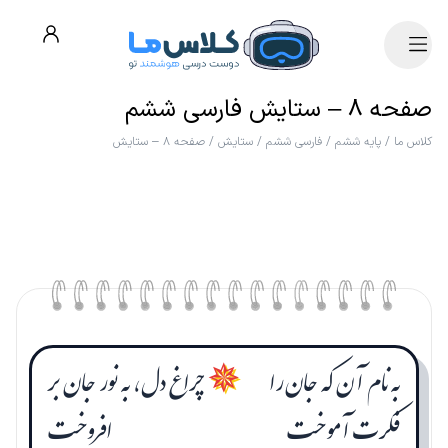
صفحه ۸ – ستایش فارسی ششم
کلاس ما
/
پایه ششم
/
فارسی ششم
/
ستایش
/
صفحه ۸ – ستایش
به نام آن که جان را
چراغ دل، به نور جان بر
✵
فکرت آموخت
افروخت