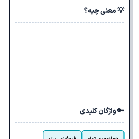
💡 معنی چیه؟
🔑 واژگان کلیدی
جمله:
همه، تمام
فروغ:
نور، پرتو