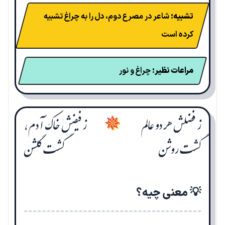
تشبیه:
شاعر در مصرع دوم، دل را به چراغ تشبیه
کرده است
مراعات نظیر:
چراغ و نور
ز فضلش هر دو عالم
ز فیضش خاک آدم،
✵
گشت روشن
گشت گلشن
💡 معنی چیه؟