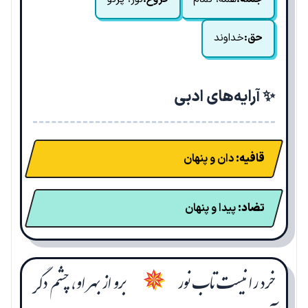
حق:
خداوند
✨ آرایه‌های ادبی
قافیه:
دان و پنهان
تضاد:
پیدا و پنهان
خرد را نیست تاب نور
برو از بهر او، چشم دگر
✵