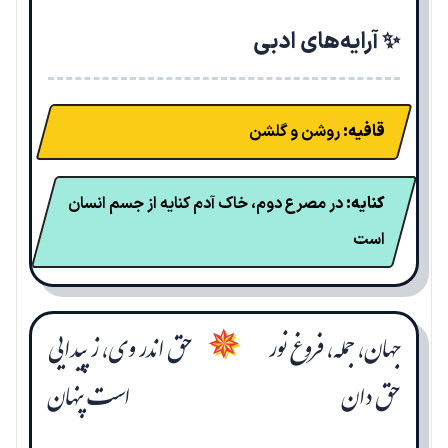
✨ آرایه‌های ادبی
قافیه:
روشن و گلشن
کنایه:
در مصرع دوم، خاک آدم کنایه از جسم انسان
است
جهان، جمله، فروغ نور
حق اندر وی، ز پیدایی
✵
حق دان
است پنهان