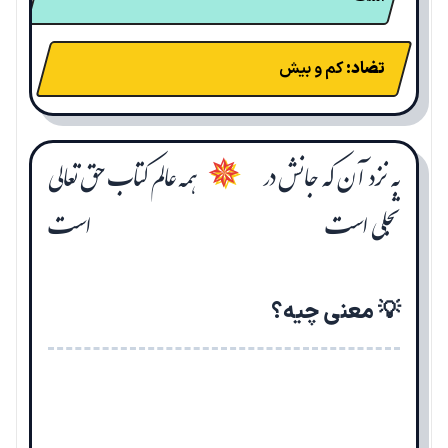
تضاد:
کم و بیش
به نزد آن که جانش در
همه عالم کتاب حق تعالی
✵
تجلی است
است
💡 معنی چیه؟