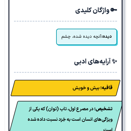
🔑 واژگان کلیدی
دیده:
آنچه دیده شده، چشم
✨ آرایه‌های ادبی
قافیه:
بیش و خویش
تشخیص:
در مصرع اول، تاب (توان) که یکی از
ویژگی‌های انسان است به خِرَد نسبت داده شده
است