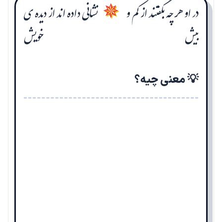
در او هر چه بگفتند از کم و
نشانی داده اند از دیده ی
✵
بیش
خویش
💡 معنی چیه؟