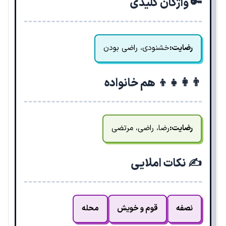
🔑 واژگان کلیدی
رضایت:
خشنودی، راضی بودن
👨‍👩‍👧‍👦 هم خانواده
رضایت:
رضا، راضی، مرتضی
✍️ نکات املایی
نصفه
قوم و خویش
محله