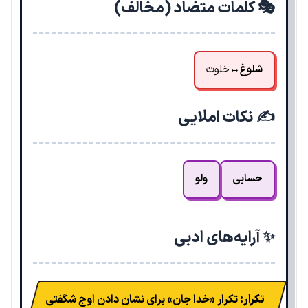
🎭 کلمات متضاد (مخالف)
شلوغ
↔
خلوت
✍️ نکات املایی
حسابی
ولو
✨ آرایه‌های ادبی
تکرار:
تکرار «خدا جان» برای نشان دادن اوج شگفتی