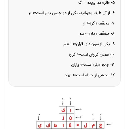
۵- «اگر» دم بریده⇦ اگ
۶- از آن طرف بخوانید، یکی از دو جنس بشر است⇦ نز
۷- مخفّف «اگر»⇦ ار
۸- مخفّف «ماه»⇦ مه
۹- یکی از سوره‌های قرآن⇦ انعام
۱۰- همان گزارش است⇦ گزاره
۱۱- جمع «یار» است⇦ یاران
۱۲- بخشی از جمله است⇦ نهاد