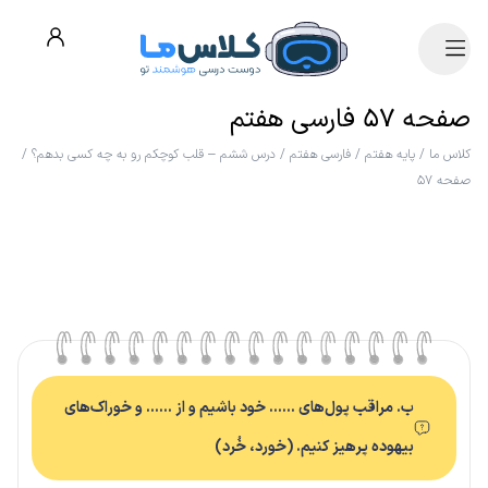
صفحه ۵۷ فارسی هفتم
کلاس ما
/
پایه هفتم
/
فارسی هفتم
/
درس ششم – قلب کوچکم رو به چه کسی بدهم؟
/
صفحه ۵۷
ب. مراقب پول‌های …… خود باشیم و از …… و خوراک‌های
بیهوده پرهیز کنیم. (خورد، خُرد)