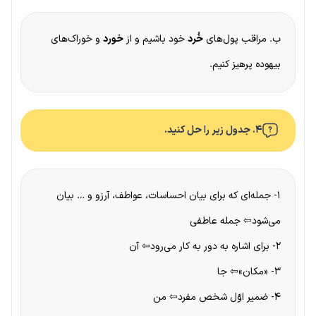
ب. مراقب پول‌های
خُرد
خود باشیم و از
خورد
و خوراک‌های
بیهوده پرهیز کنیم.
۴. جدول زیر را حل کنید.
۱- جمله‌ای که برای بیان احساسات، عواطف، آرزو و … بیان
می‌شود⇦ جمله عاطفی
۲- برای اشاره به دور به کار می‌رود⇦ آن
۳- «مکان»⇦ جا
۴- ضمیر اوّل شخص مفرد⇦ من