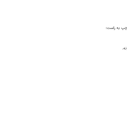
 چپ به راست:
ه.