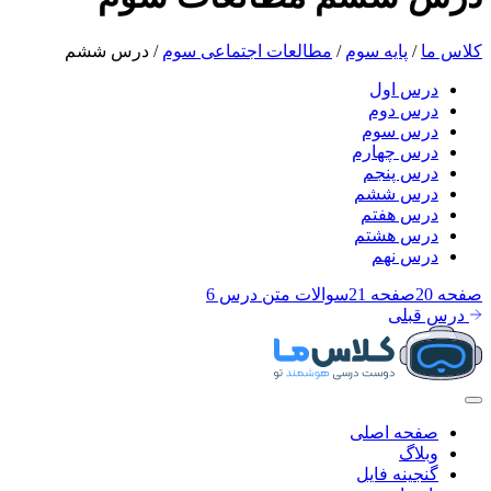
کلاس ما
/
پایه سوم
/
مطالعات اجتماعی سوم
/
درس ششم
درس اول
درس دوم
درس سوم
درس چهارم
درس پنجم
درس ششم
درس هفتم
درس هشتم
درس نهم
صفحه 20
صفحه 21
سوالات متن درس 6
درس قبلی
صفحه اصلی
وبلاگ
گنجینه فایل