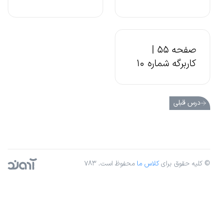
صفحه 55 |
کاربرگه شماره 10
درس قبلی
© کلیه حقوق برای
کلاس ما
محفوظ است. ۷۸۳
آژانس دیجیتال