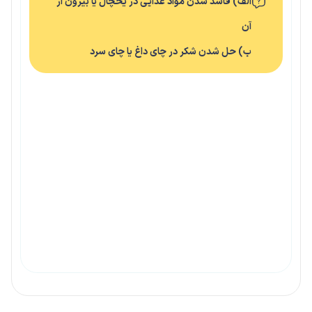
الف) فاسد شدن مواد غذایی در یخچال یا بیرون از
آن
ب) حل شدن شکر در چای داغ یا چای سرد