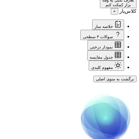
تعارف نکنی یه وقتا
بزار کمکت کنم
کلاس‌یار
×
خلاصه ساز
سوالات ۳ سطحی
نمودار درختی
جدول مقایسه
مفهوم کلیدی
برگشت به منوی اصلی