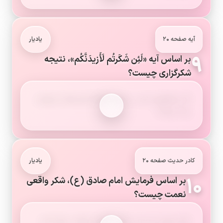
آیه صفحه ۲۰
یادیار
۹
بر اساس آیه «لَئِن شَکَرتُم لَأَزیدَنَّکُم»، نتیجه
شکرگزاری چیست؟
اگر شکرگزاری کنید، خداوند قطعاً نعمت‌ها را برایتان
زیاد می‌کند.
کادر حدیث صفحه ۲۰
یادیار
۱۰
بر اساس فرمایش امام صادق (ع)، شکر واقعی
نعمت چیست؟
شکر نعمت آن است که از آنچه خداوند حرام کرده