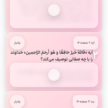
شرط مسابقه این بود که دانش‌آموزان باید در جایی
پاکت را باز می‌کردند که کسی آنها را نبیند. پاسخ
درست این بود که چنین جایی وجود ندارد، زیرا
خداوند همیشه و همه‌جا ناظر ماست.
آیه ۲ صفحه ۱۶
یادیار
۲
آیه «فَاللهُ خَیرٌ حَافِظًا وَ هُوَ أَرحَمُ الرَّاحِمِینَ» خداوند
را با چه صفاتی توصیف می‌کند؟
این آیه بیان می‌کند که خداوند بهترین نگهدارنده و
مهربان‌ترین مهربانان است.
بند ۳ صفحه ۱۶
یادیار