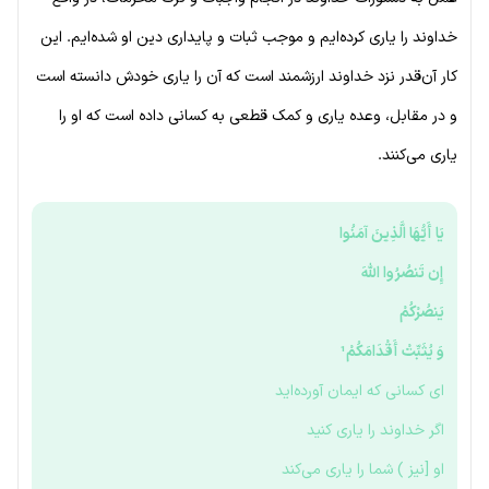
خداوند را یاری کرده‌ایم و موجب ثبات و پایداری دین او شده‌ایم. این
کار آن‌قدر نزد خداوند ارزشمند است که آن را یاری خودش دانسته است
و در مقابل، وعده یاری و کمک قطعی به کسانی داده است که او را
یاری می‌کنند.
یَا أَیُّهَا الَّذِینَ آمَنُوا
إِن تَنصُرُوا اللَّهَ
یَنصُرْکُمْ
وَ یُثَبِّتْ أَقْدَامَکُمْ¹
ای کسانی که ایمان آورده‌اید
اگر خداوند را یاری کنید
او [نیز ) شما را یاری می‌کند