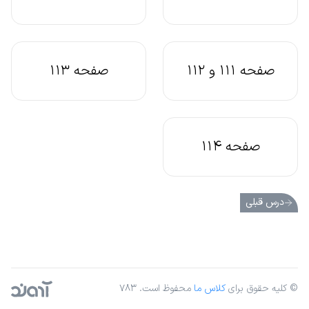
صفحه 111 و 112
صفحه 113
صفحه 114
درس قبلی
© کلیه حقوق برای
کلاس ما
محفوظ است. ۷۸۳
آژانس دیجیتال