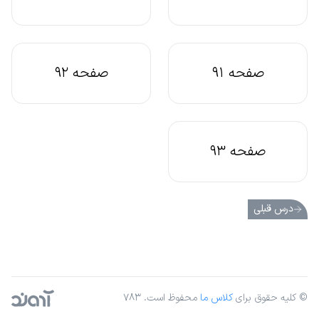
صفحه 91
صفحه 92
صفحه 93
درس قبلی
© کلیه حقوق برای
کلاس ما
محفوظ است. ۷۸۳
آژانس دیجیتال