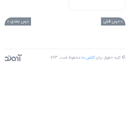
درس قبلی
درس بعدی
© کلیه حقوق برای
کلاس ما
محفوظ است. ۷۸۳
آژانس دیجیتال