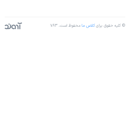
© کلیه حقوق برای
کلاس ما
محفوظ است. ۷۸۳
آژانس دیجیتال