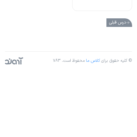
درس قبلی
© کلیه حقوق برای
کلاس ما
محفوظ است. ۷۸۳
آژانس دیجیتال