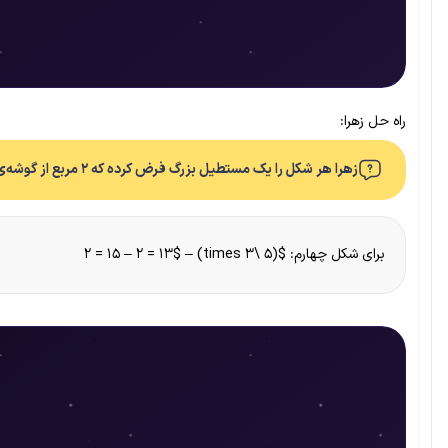
راه حل زهرا:
زهرا هر شکل را یک مستطیل بزرگ فرض کرده که ۲ مربع از گوشه‌ی آن برداشته شده است. راه حل او را برای شکل چهارم بنویسید.
برای شکل چهارم: $(۵ \times 3) – 2 = 15 – 2 = 13$