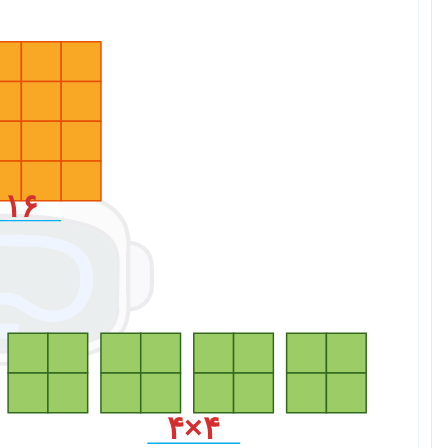
۱۶
۴×۴