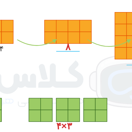
۸
۴
۳×۴