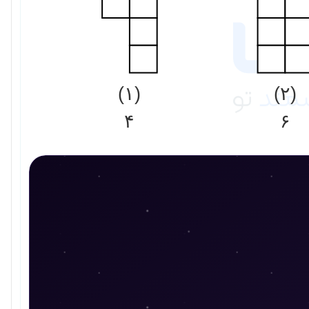
(۱)
(۲)
۴
۶