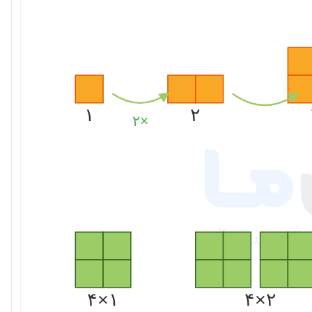
۱
۲
×۲
۱×۴
۲×۴