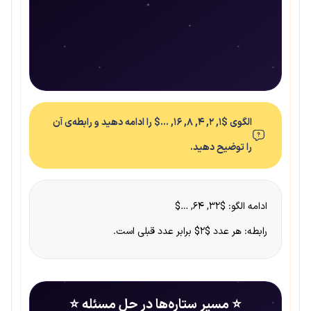
الگوی $۱, ۲, ۴, ۸, ۱۶, …$ را ادامه دهید و رابطه‌ی آن
را توضیح دهید.
ادامه الگو: $۳۲, ۶۴, …$
رابطه: هر عدد $۲$ برابر عدد قبلی است.
⭐ مسیر ستاره‌ها در حل مسئله ⭐