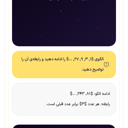
الگوی $۱, ۳, ۹, ۲۷, …$ را ادامه دهید و رابطه‌ی آن را
توضیح دهید.
ادامه الگو: $۸۱, ۲۴۳, …$
رابطه: هر عدد $۳$ برابر عدد قبلی است.