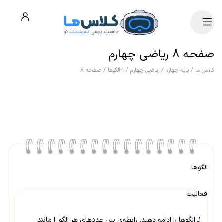
صفحه ۸ ریاضی چهارم
کلاس ما
/
پایه چهارم
/
ریاضی چهارم
/
۱-الگوها
/
صفحه ۸
الگوها
فعالیت
۱ـ الگوها را ادامه دهید. رابطه‌ی بین عددهای هر الگو را مانند