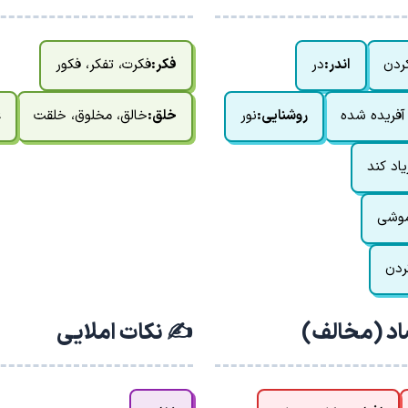
ردن
اندر:
در
فکر:
فکرت، تفکر، فکور
آفریده شده
روشنایی:
نور
خلق:
خالق، مخلوق، خلقت
غ
یاد کند
موشی
ردن
اد (مخالف)
✍️ نکات املایی