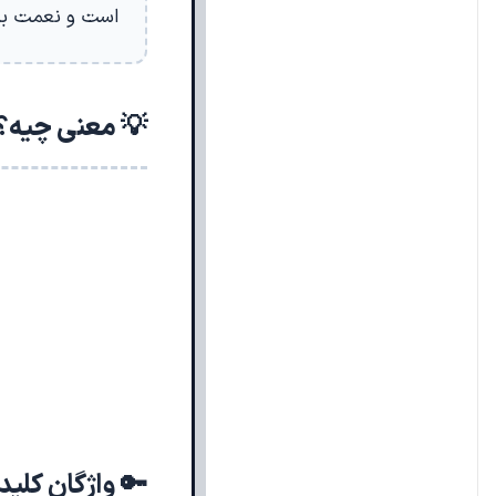
است و نعمت بر 
💡 معنی چیه؟
🔑 واژگان کلی