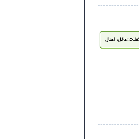
فلت:
غافل، اغفال