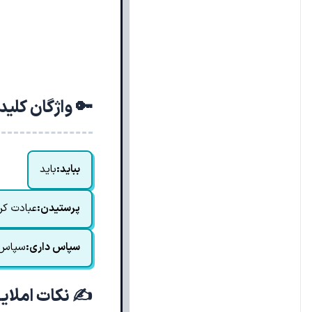
🔑 واژگان کلی
بباید:
باید
پرستیدن:
عبادت کر
سپاس داری:
سپاس‌گ
✍️ نکات املای