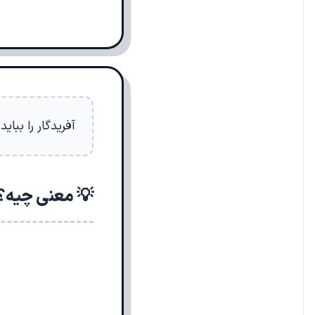
آفریدگار را ببا
💡 معنی چیه؟