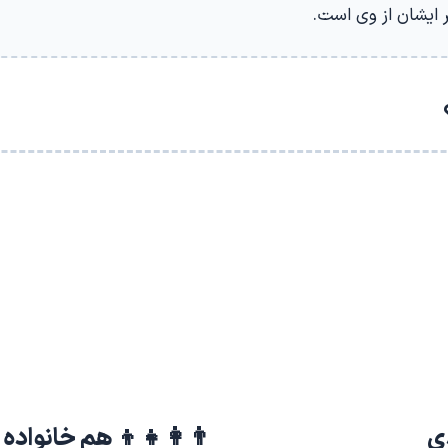
ایشان از وی است.
دی
👨‍👩‍👧‍👦 هم خانواده