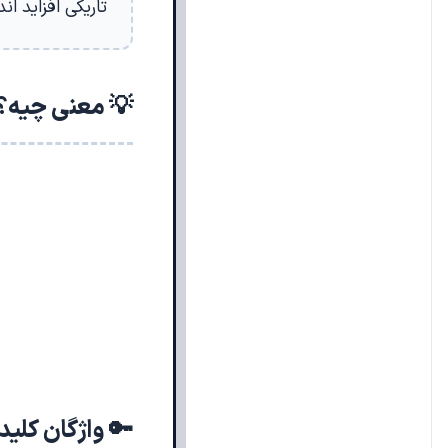
تاریکی افزاید ان
💡 معنی چیه؟
🔑 واژگان کلی