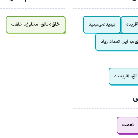
فریده
بینید:
می‌بینید
خلق:
خالق، مخلوق، خلقت
ی:
به این تعداد زیاد
لق، آفریننده
ی
نعمت