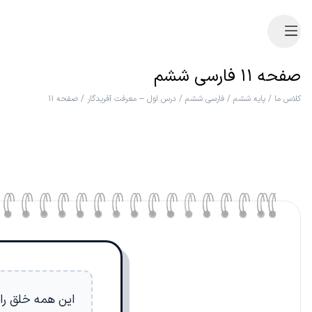
صفحه ۱۱ فارسی ششم
کلاس ما
/
پایه ششم
/
فارسی ششم
/
درس اول – معرفت آفریدگار
/
صفحه ۱۱
این همه خلق را 