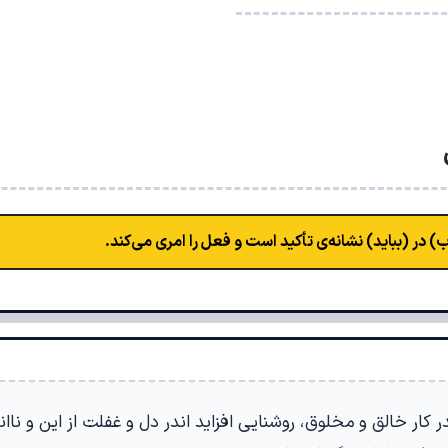
) در (بباید) نشانه‌ی تأکید است و فعل را امری می‌کند.
ر کار خالق و مخلوق، روشنایی افزاید اندر دل و غفلت از این و ناا