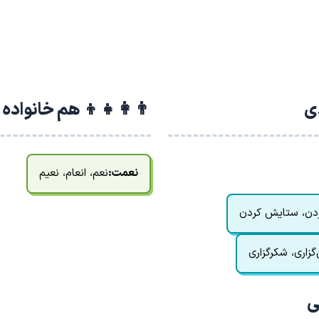
دی
👨‍👩‍👧‍👦 هم خانواده
نعمت:
نعم، انعام، نعیم
دن، ستایش کردن
زاری، شکرگزاری
ی