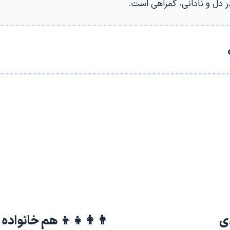
در دل و نادانی، گمراهی است.
دی
👨‍👩‍👧‍👦 هم خانواده