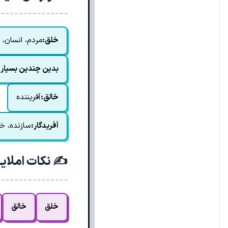
خلق:
مردم، انسان، آ
بدین چندین بسیار
خالق:
آفریننده
آفریدگار:
سازنده، خا
✍️ نکات املای
خلق
خالق