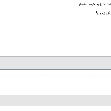
ند: خیز و غنیمت شمار.
ل زیبایی!