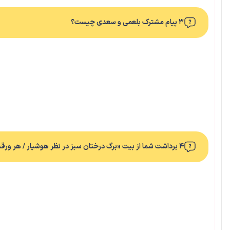
۳ پیام مشترک بلعمی و سعدی چیست؟
۴ برداشت شما از بیت «برگ درختان سبز در نظر هوشیار / هر ورقش دفتری‌ست معرفت کردگار» چیست؟