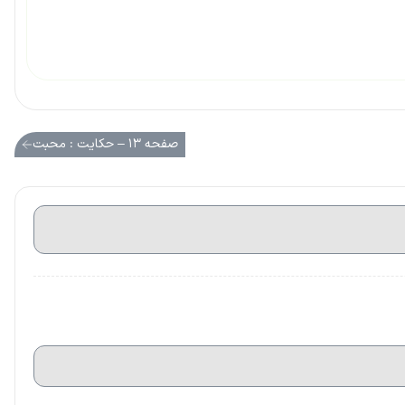
صفحه ۱۳ – حکایت : محبت