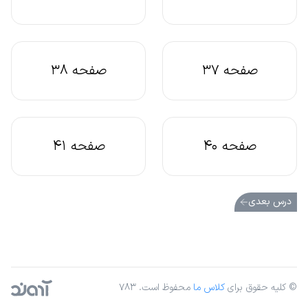
صفحه 37
صفحه 38
صفحه 40
صفحه 41
درس بعدی
© کلیه حقوق برای
کلاس ما
محفوظ است. ۷۸۳
آژانس دیجیتال