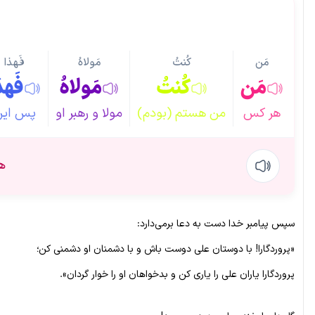
مَن
کُنتُ
مَولاهُ
فَهذا
مَن
کُنتُ
مَولاهُ
فَهذ
هر کس
من هستم (بودم)
مولا و رهبر او
پس این
ه
سپس پیامبر خدا دست به دعا برمی‌دارد:
«پروردگارا! با دوستان علی دوست باش و با دشمنان او دشمنی کن؛
پروردگارا یاران علی را یاری کن و بدخواهان او را خوار گردان».