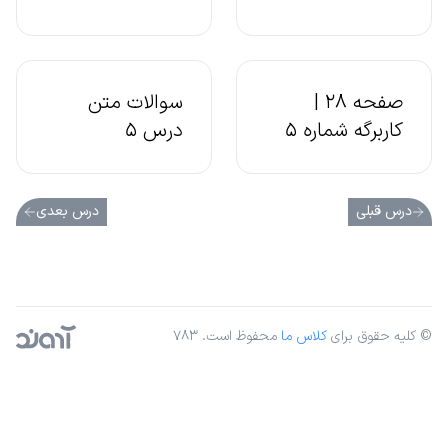
صفحه 28 |
سوالات متن
کاربرگه شماره 5
درس 5
درس قبلی
درس بعدی
© کلیه حقوق برای
کلاس ما
محفوظ است. ۷۸۳
آژانس دیجیتال