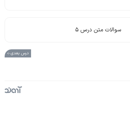
سوالات متن درس 5
درس بعدی
آژانس دیجیتال